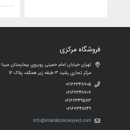
فروشگاه مرکزی
تهران خیابان امام خمینی روبروی بیمارستان سینا
مرکز تجاری رشید 3 طبقه زیر همکف پلاک 12
02166348705
02166348707
02166349573
02166348249
info@imanabzarseyyed.com