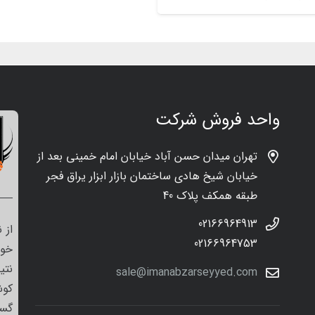
واحد فروش شرکت
تهران میدان حسن آباد خیابان امام خمینی بعد از
خیابان شیخ هادی ساختمان بازار ابزار یراق فجر
طبقه همکف پلاک 40
02166964913
از 
02166964753
خود
نتی
sale@imanabzarseyyed.com
کوش
گست