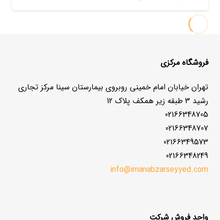
فروشگاه مرکزی
تهران خیابان امام خمینی روبروی بیمارستان سینا مرکز تجاری
رشید 3 طبقه زیر همکف پلاک 12
02166348705
02166348707
02166349573
02166348249
info@imanabzarseyyed.com
واحد فروش شرکت