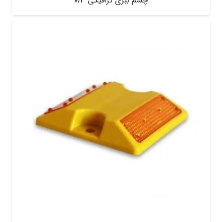
چشم ببری ترافیکی w3