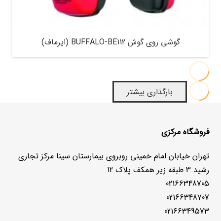
گوشی روی گوش BUFFALO-BE112 (ایرماف)
بارگذاری بیشتر
فروشگاه مرکزی
تهران خیابان امام خمینی روبروی بیمارستان سینا مرکز تجاری
رشید 3 طبقه زیر همکف پلاک 12
02166348705
02166348707
02166349573