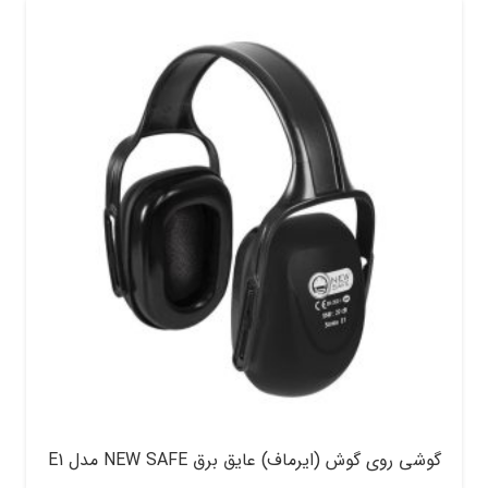
گوشی روی گوش (ایرماف) عایق برق NEW SAFE مدل E1