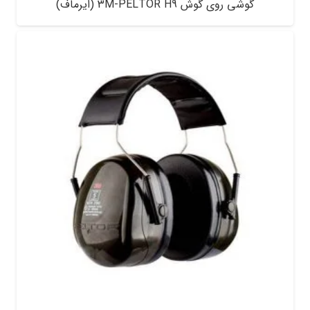
گوشی روی گوش 3M-PELTOR H9 (ایرماف)