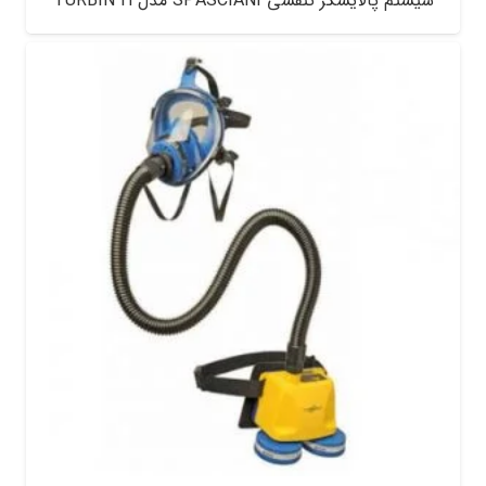
سیستم پالایشگر تنفسی SPASCIANI مدل TURBIN H