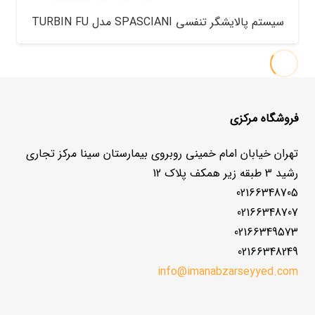
سیستم پالایشگر تنفسی SPASCIANI مدل TURBIN FU
فروشگاه مرکزی
تهران خیابان امام خمینی روبروی بیمارستان سینا مرکز تجاری
رشید 3 طبقه زیر همکف پلاک 12
02166348705
02166348707
02166349573
02166348249
info@imanabzarseyyed.com