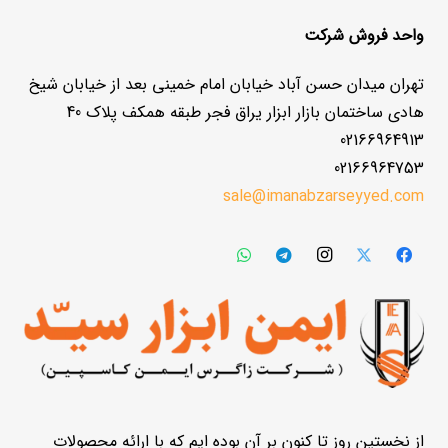
واحد فروش شرکت
تهران میدان حسن آباد خیابان امام خمینی بعد از خیابان شیخ
هادی ساختمان بازار ابزار یراق فجر طبقه همکف پلاک 40
02166964913
02166964753
sale@imanabzarseyyed.com
از نخستین روز تا کنون بر آن بوده ایم که با ارائه محصولات