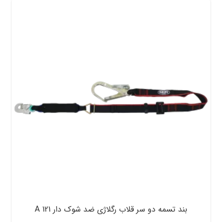
بند تسمه دو سر قلاب رگلاژی ضد شوک دار A 121