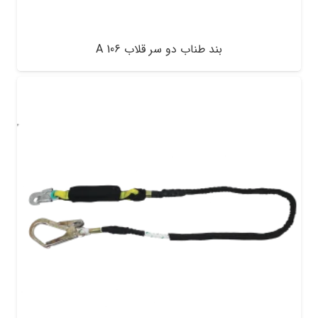
بند طناب دو سر قلاب A 106