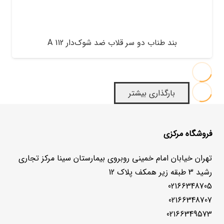
بند طناب دو سر قلاب ضد شوک‌دار A 112
بارگذاری بیشتر
فروشگاه مرکزی
تهران خیابان امام خمینی روبروی بیمارستان سینا مرکز تجاری
رشید 3 طبقه زیر همکف پلاک 12
02166348705
02166348707
02166349573