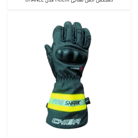
دستکش آتش نشانی HOLIK مدل CHANEL