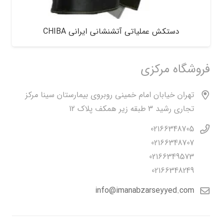
دستکش عملیاتی آتشنشانی ایرانی CHIBA
فروشگاه مرکزی
تهران خیابان امام خمینی روبروی بیمارستان سینا مرکز
تجاری رشید 3 طبقه زیر همکف پلاک 12
02166348705
02166348707
02166349573
02166348249
info@imanabzarseyyed.com