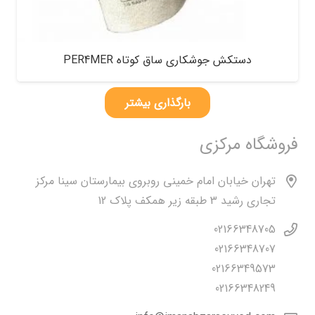
دستکش جوشکاری ساق کوتاه PER4MER
بارگذاری بیشتر
فروشگاه مرکزی
تهران خیابان امام خمینی روبروی بیمارستان سینا مرکز
تجاری رشید 3 طبقه زیر همکف پلاک 12
02166348705
02166348707
02166349573
02166348249