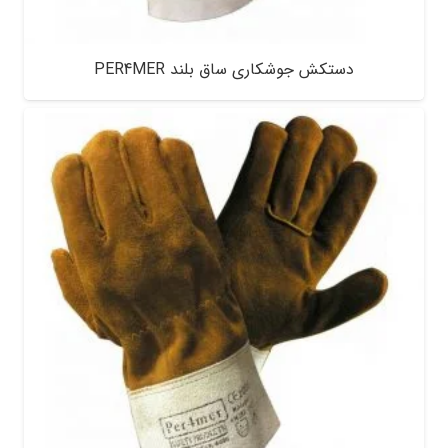
دستکش جوشکاری ساق بلند PER4MER