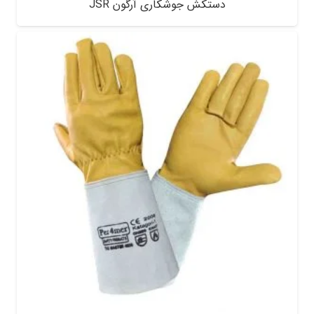
دستکش جوشکاری آرگون JSR