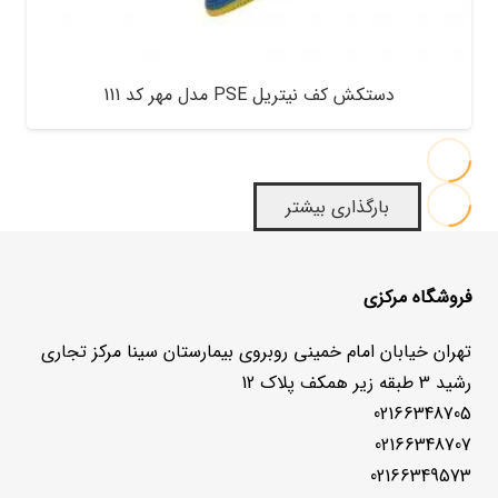
دستکش کف نیتریل PSE مدل مهر کد 111
بارگذاری بیشتر
فروشگاه مرکزی
تهران خیابان امام خمینی روبروی بیمارستان سینا مرکز تجاری
رشید 3 طبقه زیر همکف پلاک 12
02166348705
02166348707
02166349573