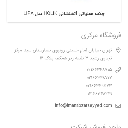
چکمه عملیاتی آتشنشانی HOLIK مدل LIPA
فروشگاه مرکزی
تهران خیابان امام خمینی روبروی بیمارستان سینا مرکز
تجاری رشید 3 طبقه زیر همکف پلاک 12
02166348705
02166348707
02166349573
02166348249
info@imanabzarseyyed.com
واحد فروش شرکت