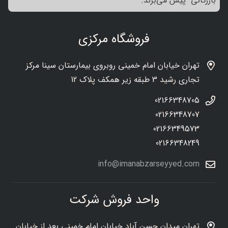
بازرگانی پیش می‌برند.
فروشگاه مرکزی
تهران خیابان امام خمینی روبروی بیمارستان سینا مرکز
تجاری رشید 3 طبقه زیر همکف پلاک 12
02166348705
02166348707
02166349573
02166348249
info@imanabzarseyyed.com
واحد فروش شرکت
تهران میدان حسن آباد خیابان امام خمینی بعد از خیابان