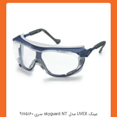
عینک UVEX مدل skyguard NT سری 9175160