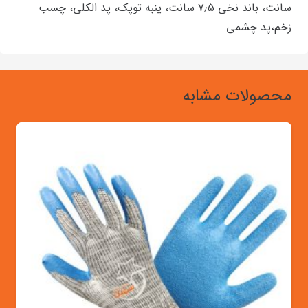
سانت، باند نخی ۷٫۵ سانت، پنبه توپک، پد الکلی، چسب
زخم،پد چشمی
محصولات مشابه