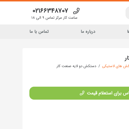
02166348707
ساعت کار مرکز تماس 9 الی 18
ا
درباره ما
تماس با ما
ر
ش های لاستیکی
/
دستکش دو لایه صنعت کار
س برای استعلام قیمت