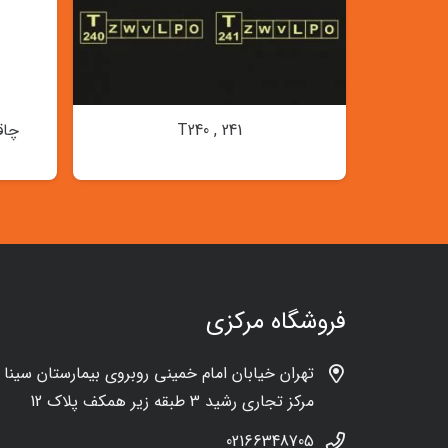
T240 , 241
چاقوی THA
فروشگاه مرکزی
تهران خیابان امام خمینی روبروی بیمارستان سینا
مرکز تجاری رشید 3 طبقه زیر همکف پلاک 12
02166348705