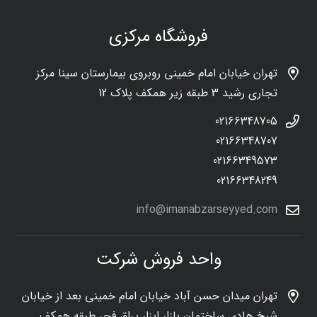
فروشگاه مرکزی
تهران خیابان امام خمینی روبروی بیمارستان سینا مرکز
تجاری رشید 3 طبقه زیر همکف پلاک 12
02166348705
02166348707
02166349573
02166348249
info@imanabzarseyyed.com
واحد فروش شرکت
تهران میدان حسن آباد خیابان امام خمینی بعد از خیابان
شیخ هادی ساختمان بازار ابزار یراق فجر طبقه همکف