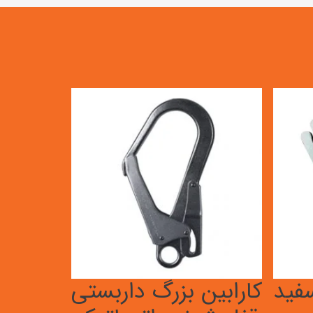
فید
کارابین بزرگ داربستی