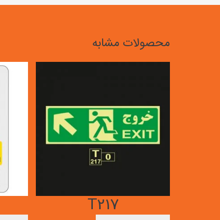
محصولات مشابه
T217