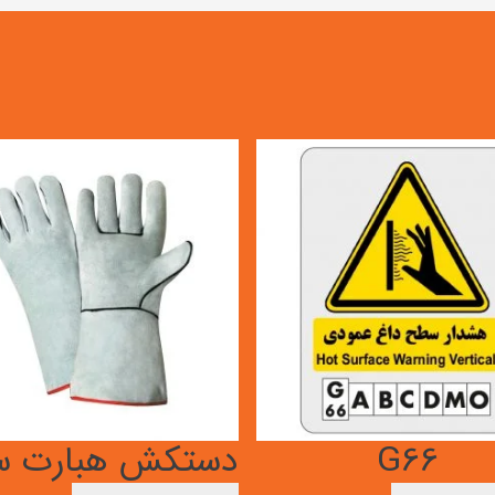
G66
دستکش هبارت س