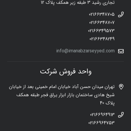
تجاری رشید 3 طبقه زیر همکف پلاک 12
02166348705
02166348707
02166349573
02166348249
info@imanabzarseyyed.com
واحد فروش شرکت
تهران میدان حسن آباد خیابان امام خمینی بعد از خیابان
شیخ هادی ساختمان بازار ابزار یراق فجر طبقه همکف
پلاک 40
02166964913
02166964753