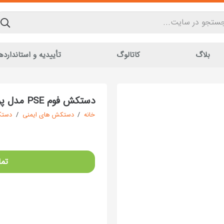
بلاگ
کاتالوگ
تأییدیه و استاندارده
دستکش فوم PSE مدل پردیس کد 232
خانه
/
دستکش های ایمنی
/
دستکش
تما