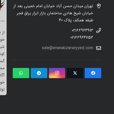
تهران میدان حسن آباد خیابان امام خمینی بعد از
خیابان شیخ هادی ساختمان بازار ابزار یراق فجر
طبقه همکف پلاک 40
02166964913
از 
02166964753
خود
نتی
sale@imanabzarseyyed.com
کوش
گست
مجم
آگا
خو
تول