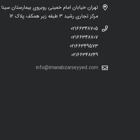
تهران خیابان امام خمینی روبروی بیمارستان سینا
مرکز تجاری رشید 3 طبقه زیر همکف پلاک 12
02166348705
02166348707
02166349573
02166348249
info@imanabzarseyyed.com