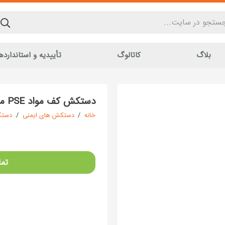
بلاگ
کاتالوگ
تأییدیه و استاندارده
دستکش کف مواد PSE مدل نفیس کد 400
خانه
/
دستکش های ایمنی
/
دستکش
تما