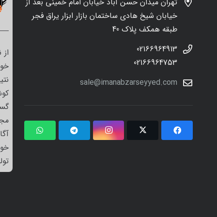
تهران میدان حسن آباد خیابان امام خمینی بعد از
خیابان شیخ هادی ساختمان بازار ابزار یراق فجر
طبقه همکف پلاک 40
02166964913
از 
02166964753
خود
نتی
sale@imanabzarseyyed.com
کوش
گست
مجم
آگا
خو
تول