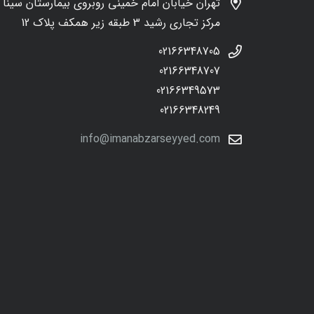
تهران خیابان امام خمینی روبروی بیمارستان سینا
مرکز تجاری رشید 3 طبقه زیر همکف پلاک 12
02166348705
02166348707
02166349573
02166348249
info@imanabzarseyyed.com