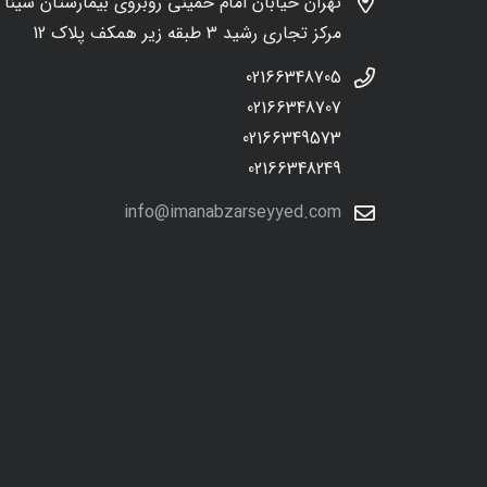
تهران خیابان امام خمینی روبروی بیمارستان سینا
مرکز تجاری رشید 3 طبقه زیر همکف پلاک 12
02166348705
02166348707
02166349573
02166348249
info@imanabzarseyyed.com