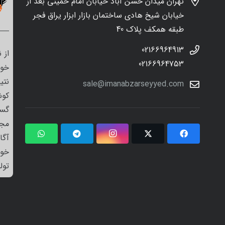
تهران میدان حسن آباد خیابان امام خمینی بعد از
خیابان شیخ هادی ساختمان بازار ابزار یراق فجر
طبقه همکف پلاک 40
02166964913
از 
02166964753
خود
نتی
sale@imanabzarseyyed.com
کوش
گست
مجم
آگا
خو
تول