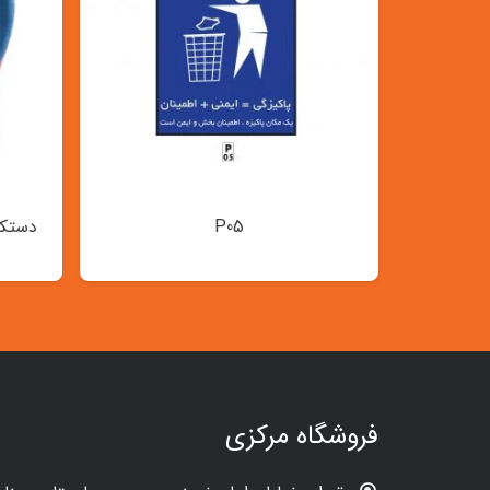
P05
دستکش
فروشگاه مرکزی