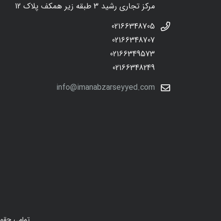
مرکز تجاری رشید 3 طبقه زیر همکف پلاک 12
02166348705
02166348707
02166349573
02166348249
info@imanabzarseyyed.com
تمامی حقوق