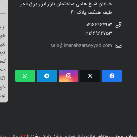
خیابان شیخ هادی ساختمان بازار ابزار یراق فجر
طبقه همکف پلاک 40
02166964913
از 
02166964753
خود
نتی
sale@imanabzarseyyed.com
کوش
گست
مجم
آگا
خو
تول
 مادی و معنوی متعلق به
ایمن ابزار سید
می‌باشد. طراحی شده با
♥
توسط :
مصطف