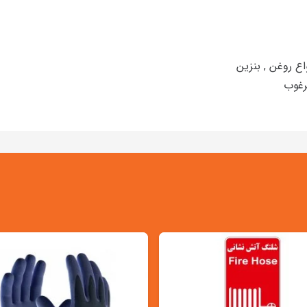
ع روغن , بنزین
رغوب