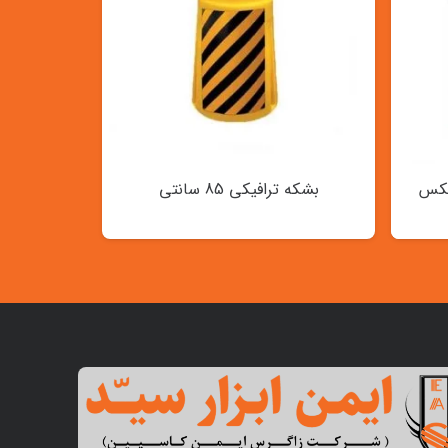
لکس
بشکه ترافیکی 85 سانتی