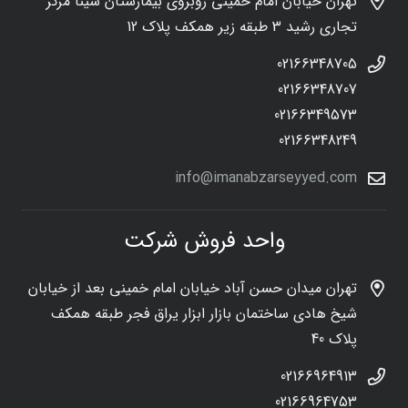
تهران خیابان امام خمینی روبروی بیمارستان سینا مرکز
تجاری رشید 3 طبقه زیر همکف پلاک 12
02166348705
02166348707
02166349573
02166348249
info@imanabzarseyyed.com
واحد فروش شرکت
تهران میدان حسن آباد خیابان امام خمینی بعد از خیابان
شیخ هادی ساختمان بازار ابزار یراق فجر طبقه همکف
پلاک 40
02166964913
02166964753