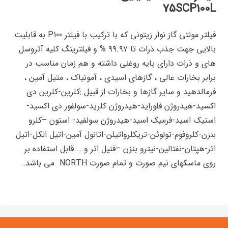
75SCP100L
فیلتر مولتی گاز نوار زیتونی که با ترکیب با فیلتر P100 به قابلیت
بالایی جهت جذب ذرات تا ۹۹.۹۷ % و فیلترینگ کلیه آئروسل
های و ذرات دارای پایه روغنی داشته و هم زمان مناسب در
برابر بخارات عالی ، گازهای اسیدی ، آمونیاک ، متیل آمین ،
فرمالدهید و سایر گازها و بخارات از قبیل :کلرین-کلرین دی
اکسید-هیدروژن فلوراید-هیدروژن کلرید-سولفور دی اکسید-
استیک اسید-فرمیک اسید-هیدروژن سولفید- استون –کلرو
بنزن-کلروفوم-تولوئن-تریکلرواتیلن-اتانول آمین-اتیل الکل-اتیل
اتر-هپتان-نفتالین-نیترو بنزن –فنیل اتر و … قابل استفاده بر
روی ماسکهای نیم صورت و تمام صورت NORTH می باشد.