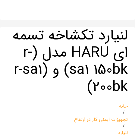
لنیارد تکشاخه تسمه
ای HARU مدل (r-
sa1 150bk) و (r-sa1
200bk)
خانه
/
تجهیزات ایمنی کار در ارتفاع
/
لنیارد