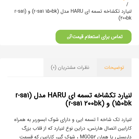
/
لنیارد تکشاخه تسمه ای HARU مدل (r-sa1 150bk) و (r-sa1
200bk)
تماس برای استعلام قیمت
توضیحات
نظرات مشتریان (0)
لنیارد تکشاخه تسمه ای HARU مدل (r-sa1
150bk) و (r-sa1 200bk)
لنیارد تک شاخه I تسمه ایی و دارای شوک ابسوربر به همراه
کارابین اتصال هارنس، دراین نوع لنیارد که از قلاب بزرگ
داربستی یا همان MGO52 ، شوک گیر، کارابین که قسمت