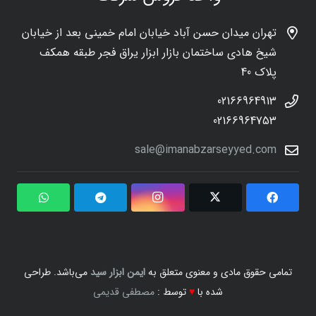
تهران میدان حسن آباد خیابان امام خمینی بعد از خیابان
شیخ هادی ساختمان بازار ابزار یراق فجر طبقه همکف
پلاک 40
02166964913
02166964753
sale@imanabzarseyyed.com
تمامی حقوق مادی و معنوی متعلق به
ایمن ابزار سید
می‌باشد. طراحی
شده با
♥
توسط :
مصطفی قدیمی