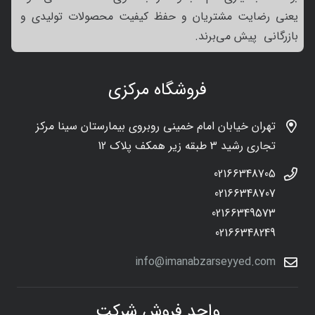
یعنی رضایت مشتریان و حفظ کیفیت محصولات تولیدی و
بازرگانی پیش می‌برند.
فروشگاه مرکزی
تهران خیابان امام خمینی روبروی بیمارستان سینا مرکز
تجاری رشید 3 طبقه زیر همکف پلاک 12
02166348705
02166348707
02166349573
02166348249
info@imanabzarseyyed.com
واحد فروش شرکت