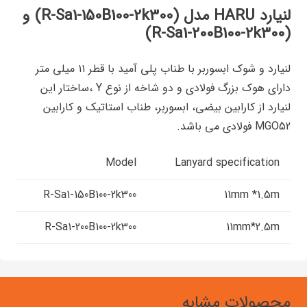
لنیارد HARU مدل (R-Sa1-150B100-2k300) و
(R-Sa1-200B100-2k300)
لنیارد و شوک ابسوربر با طناب پلی آمید با قطر ۱۱ میلی متر
دارای هوک بزرگ فولادی و دو شاخه از نوع Y ،ساختار این
لنیارد از کارابین بیضی، ابسوربر، طناب استاتیک و کارابین
MGO52 فولادی می باشد.
Model
Lanyard specification
R-Sa1-150B100-2k300
11mm *1.5m
R-Sa1-200B100-2k300
11mm*2.5m
محصولات مشابه