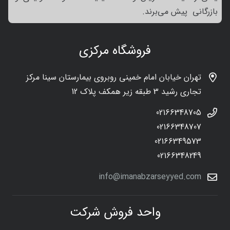
بازرگانی پیش می‌برند.
فروشگاه مرکزی
تهران خیابان امام خمینی روبروی بیمارستان سینا مرکز
تجاری رشید 3 طبقه زیر همکف پلاک 12
02166348705
02166348707
02166349573
02166348249
info@imanabzarseyyed.com
واحد فروش شرکت