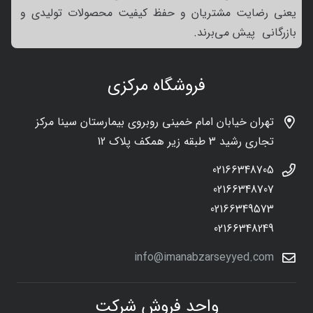
یعنی رضایت مشتریان و حفظ کیفیت محصولات تولیدی و
بازرگانی پیش می‌برند.
فروشگاه مرکزی
تهران خیابان امام خمینی روبروی بیمارستان سینا مرکز
تجاری رشید 3 طبقه زیر همکف پلاک 12
02166348705
02166348707
02166349573
02166348249
info@imanabzarseyyed.com
واحد فروش شرکت