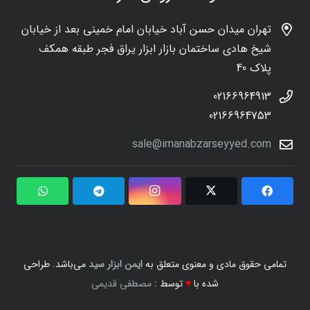
تهران میدان حسن آباد خیابان امام خمینی بعد از خیابان
شیخ هادی ساختمان بازار ابزار یراق فجر طبقه همکف
پلاک 40
02166964913
02166964753
sale@imanabzarseyyed.com
تمامی حقوق مادی و معنوی متعلق به
ایمن ابزار سید
می‌باشد. طراحی
شده با
♥
توسط :
مصطفی قدیمی