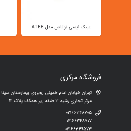
عینک ایمنی توتاص مدل ATBB
فروشگاه مرکزی
تهران خیابان امام خمینی روبروی بیمارستان سینا
مرکز تجاری رشید 3 طبقه زیر همکف پلاک 12
02166348705
02166348707
02166349573