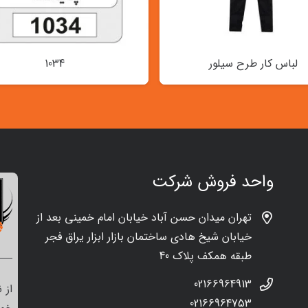
لباس کار طرح سیلور
1034
واحد فروش شرکت
تهران میدان حسن آباد خیابان امام خمینی بعد از
خیابان شیخ هادی ساختمان بازار ابزار یراق فجر
طبقه همکف پلاک 40
02166964913
از 
02166964753