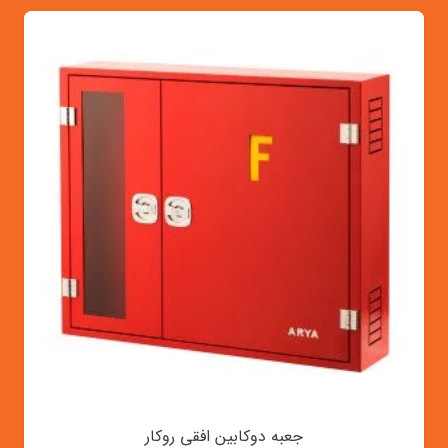
جعبه دوکابین افقی روکار