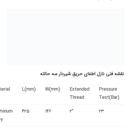
نقشه فنی نازل اطفای حریق شیردار سه حالته
erial
L(mm)
W(mm)
Extended
Pressure
Thread
Test(Bar)
uminum
۴۲۵
۱۴۶
۲″
۲۳
oy