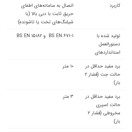
کاربرد
اتصال به سامانه‌های اطفای
حریق ثابت با دبی بالا (با
شیلنگ‌های تخت یا تاشونده)
تولید شده با
BS EN 671-1 و BS EN 15182
دستورالعمل‌
استانداردهای
برد مفید حداقل در
۱۰ متر
حالت جت (فشار ۲
بار)
برد مفید حداقل در
۳ متر
حالت اسپری
مخروطی (فشار ۲
بار)