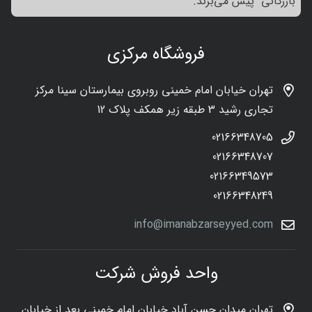
بازرگانی پیش می‌برند.
فروشگاه مرکزی
تهران خیابان امام خمینی روبروی بیمارستان سینا مرکز
تجاری رشید 3 طبقه زیر همکف پلاک 12
02166348705
02166348707
02166349573
02166348249
info@imanabzarseyyed.com
واحد فروش شرکت
تهران میدان حسن آباد خیابان امام خمینی بعد از خیابان