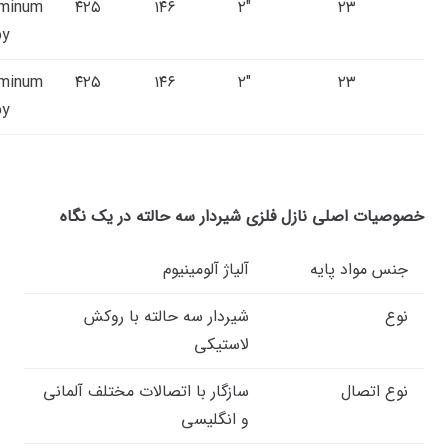
uminum
۴۲۵
۱۴۶
۲″
۲۳
oy
uminum
۴۲۵
۱۴۶
۲″
۲۳
oy
خصوصیات اصلی نازل فلزی شیردار سه حالته در یک نگاه
جنس مواد پایه
آلیاژ آلومینیوم
نوع
شیردار سه حالته با روکش
لاستیکی
نوع اتصال
سازگار با اتصالات مختلف آلمانی
و انگلیسی