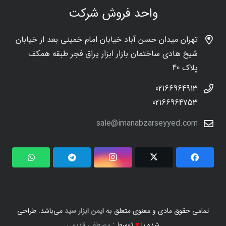
واحد فروش شرکت
تهران میدان حسن آباد خیابان امام خمینی بعد از خیابان
شیخ هادی ساختمان بازار ابزار یراق فجر طبقه همکف
پلاک 40
02166964913
02166964753
sale@imanabzarseyyed.com
تمامی حقوق مادی و معنوی متعلق به
ایمن ابزار سید
می‌باشد. طراحی
شده با
♥
توسط :
مصطفی قدیمی