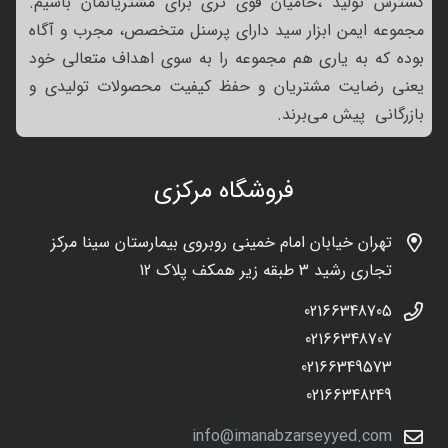
گسترش تولید ،حامیان قوی تری برای مشتریانمان باشیم.
مجموعه ایمن ابزار سید دارای پرسنل متخصص، مجرب و آگاه
بوده که به یاری هم مجموعه را به سوی اهداف متعالی خود
یعنی رضایت مشتریان و حفظ کیفیت محصولات تولیدی و
بازرگانی پیش می‌برند.
فروشگاه مرکزی
تهران خیابان امام خمینی روبروی بیمارستان سینا مرکز
تجاری رشید 3 طبقه زیر همکف پلاک 12
02166348705
02166348707
02166349573
02166348249
info@imanabzarseyyed.com