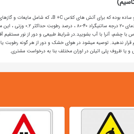
اسیم)
پودرBC پایه بی کربنات پتاسیم اطفاء حریق به صرفه و ساده
۰/۱۰ برحسب gr/cm ، به رنگ سفید ، 
 با چشم، آنرا با آب بشویید.در شرایط طبیعی و دور از نور مستقیم آفت
 را در ارتفاعی بیش از ۵/۱ متر روی هم قرار ندهید. توصیه میشود در هوای خشک و دور از ه
 و یا ظروف پلی اتیلن در اوزان مختلف بنا به درخواست مشتری.