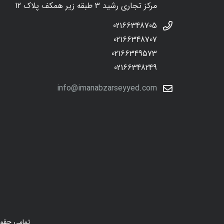
مرکز تجاری رشید 3 طبقه زیر همکف پلاک 12
02166348705
02166348707
02166349573
02166348249
info@imanabzarseyyed.com
تمامی حقوق