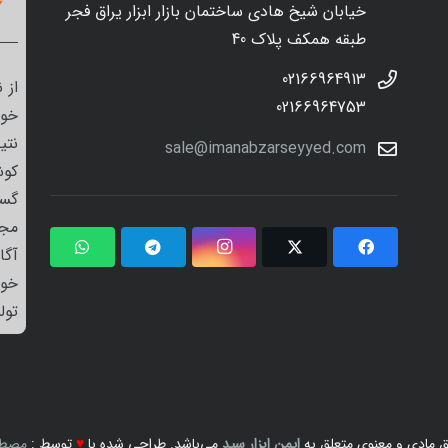
خیابان شیخ هادی ساختمان بازار ابزار یراق فجر
طبقه همکف پلاک 40
02166964913
از 
02166964753
خود
نتی
sale@imanabzarseyyed.com
کوش
گست
مجم
آگا
خو
تول
 مادی و معنوی متعلق به
ایمن ابزار سید
می‌باشد. طراحی شده با
♥
توسط :
مصطف