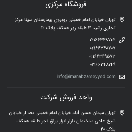
فروشگاه مرکزی
تهران خیابان امام خمینی روبروی بیمارستان سینا مرکز
تجاری رشید 3 طبقه زیر همکف پلاک 12
02166348705
02166348707
02166349573
02166348249
info@imanabzarseyyed.com
واحد فروش شرکت
تهران میدان حسن آباد خیابان امام خمینی بعد از خیابان
شیخ هادی ساختمان بازار ابزار یراق فجر طبقه همکف
پلاک 40