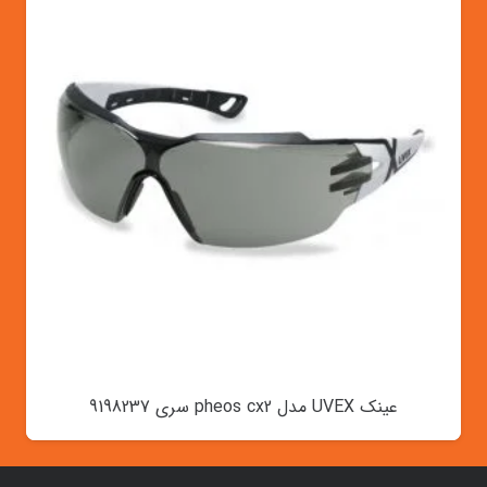
عینک UVEX مدل pheos cx2 سری 9198237