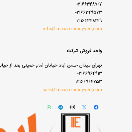
02166348707
02166349573
02166348249
info@imanabzarseyyed.com
واحد فروش شرکت
تهران میدان حسن آباد خیابان امام خمینی بعد از خیابا
02166964913
02166964753
sale@imanabzarseyyed.com