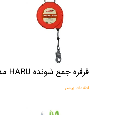
قرقره جمع شونده HARU مدل HB-30
اطلاعات بیشتر