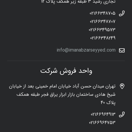
تجاری رشید 3 طبقه زیر همکف پلاک 12
02166348705
02166348707
02166349573
02166348249
info@imanabzarseyyed.com
واحد فروش شرکت
تهران میدان حسن آباد خیابان امام خمینی بعد از خیابان
شیخ هادی ساختمان بازار ابزار یراق فجر طبقه همکف
پلاک 40
02166964913
02166964753