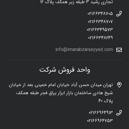
تجاری رشید 3 طبقه زیر همکف پلاک 12
02166348705
02166348707
02166349573
02166348249
info@imanabzarseyyed.com
واحد فروش شرکت
تهران میدان حسن آباد خیابان امام خمینی بعد از خیابان
شیخ هادی ساختمان بازار ابزار یراق فجر طبقه همکف
پلاک 40
02166964913
02166964753