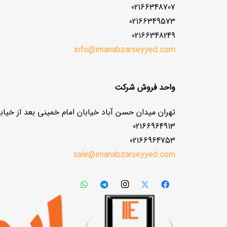
02166348707
02166349573
02166348249
info@imanabzarseyyed.com
واحد فروش شرکت
تهران میدان حسن آباد خیابان امام خمینی بعد از خیابا
02166964913
02166964753
sale@imanabzarseyyed.com