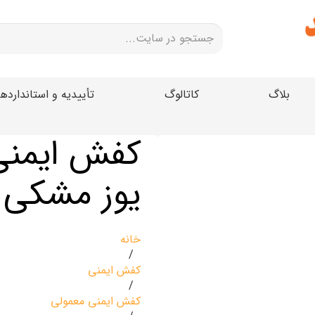
بلاگ
کاتالوگ
تأییدیه و استانداردها
کفش ایمنی 
یوز مشکی
خانه
/
کفش ایمنی
/
کفش ایمنی معمولی