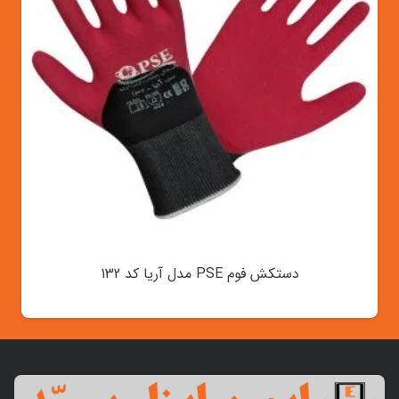
دستکش فوم PSE مدل آریا کد 132