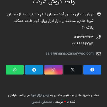
واحد فروش شرکت
تهران میدان حسن آباد خیابان امام خمینی بعد از خیابان
شیخ هادی ساختمان بازار ابزار یراق فجر طبقه همکف
پلاک 40
02166964913
02166964753
sale@imanabzarseyyed.com
تمامی حقوق مادی و معنوی متعلق به
ایمن ابزار سید
می‌باشد. طراحی
شده با
♥
توسط :
مصطفی قدیمی