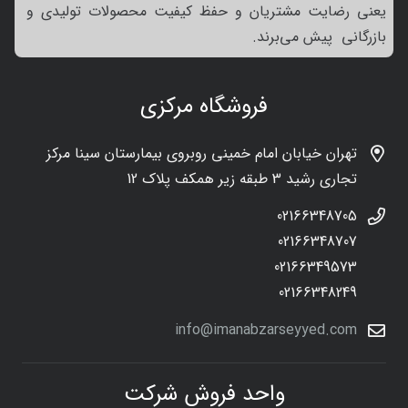
یعنی رضایت مشتریان و حفظ کیفیت محصولات تولیدی و
بازرگانی پیش می‌برند.
فروشگاه مرکزی
تهران خیابان امام خمینی روبروی بیمارستان سینا مرکز
تجاری رشید 3 طبقه زیر همکف پلاک 12
02166348705
02166348707
02166349573
02166348249
info@imanabzarseyyed.com
واحد فروش شرکت