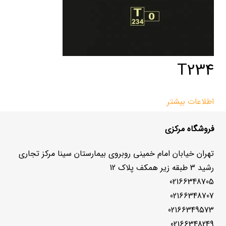
T234
اطلاعات بیشتر
فروشگاه مرکزی
تهران خیابان امام خمینی روبروی بیمارستان سینا مرکز تجاری
رشید 3 طبقه زیر همکف پلاک 12
02166348705
02166348707
02166349573
02166348249