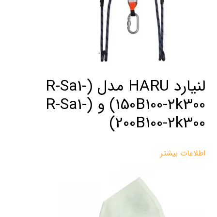
لنیارد HARU مدل (R-Sa1-
150B100-2k300) و (R-Sa1-
200B100-2k300)
اطلاعات بیشتر