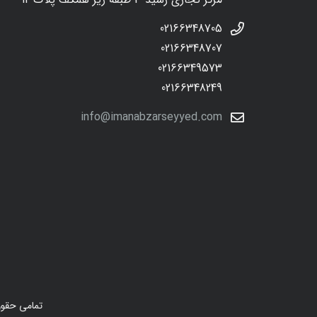
02166348705
02166348707
02166349573
02166348249
info@imanabzarseyyed.com
تمامی حقوق