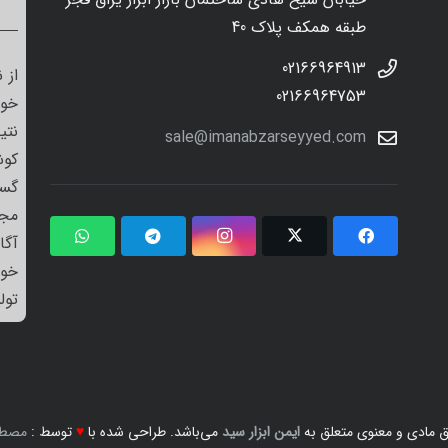
طبقه همکف پلاک 40
02166964913
از 
02166964753
خود
نتی
sale@imanabzarseyyed.com
کوش
گست
مجم
آگا
خو
تول
 مادی و معنوی متعلق به
ایمن ابزار سید
می‌باشد. طراحی شده با
♥
توسط :
مصطف