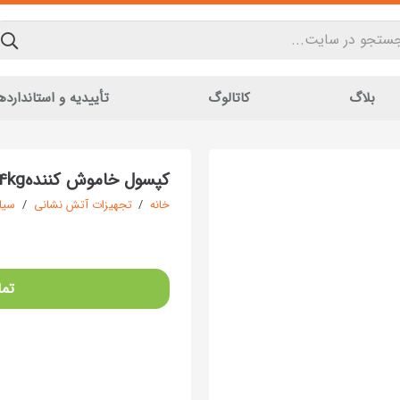
بلاگ
کاتالوگ
تأییدیه و استاندارده
کپسول خاموش کنندهCO2 4kg
خانه
/
تجهیزات آتش نشانی
/
سیلن
تما