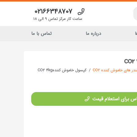
02166348707
ساعت کار مرکز تماس 9 الی 18
ا
درباره ما
تماس با ما
در های خاموش کننده CO2
/
کپسول خاموش کنندهCO2 4kg
س برای استعلام قیمت