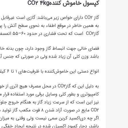
کپسول خاموش کننده
4kg
CO2
گاز CO2 دارای خواص زیر می‌باشد: گازی است غیر
به همین خاطر در موقع اطفاء به نحوی سطح آتش را پ
گازCO2 است که تحت فشاری در حدود ۶۰–۵۵ اتمسفر (۸۰۰ الی۹۰۰ PSI)به صورت مایع درآمده و در سیلندر قرار گرفته‌است.
فضای خالی جهت انبساط گاز وجود دارد، چون بدنه خامو
باشد وزن کلی آن زیاد شده ولی در صورتی که جنس آن از
انواع دستی این خاموش‌کننده با ظرفیت‌های ۱ تا ۶ کیلوگرم (۱۲–۲ پوند) ساخته می‌شود. در ظرفیت‌های بیشتر به صورت چرخ دار مورد استفاده قرار می‌گیرد.
نیز این است که از سرعت زیاد گاز به هنگام خروج جلوگی
اگر چه دی‌اکسید کربن سمی نیست ولی وقتی به میزان ز
باشد، دچار کمبود اکسیژن شده در نتیجه ایجاد خفگی