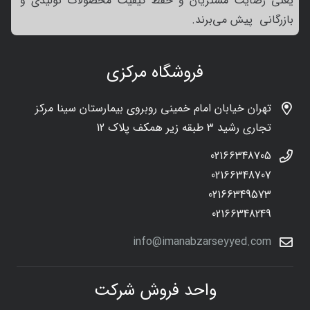
یعنی رضایت مشتریان و حفظ کیفیت محصولات تولیدی و
بازرگانی پیش می‌برند.
فروشگاه مرکزی
تهران خیابان امام خمینی روبروی بیمارستان سینا مرکز
تجاری رشید 3 طبقه زیر همکف پلاک 12
02166348705
02166348707
02166349573
02166348249
info@imanabzarseyyed.com
واحد فروش شرکت