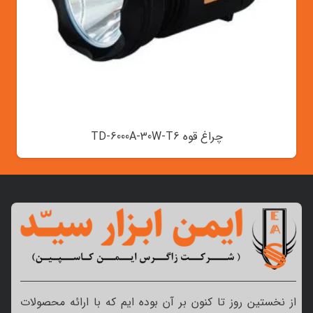
چراغ قوه TD-6000A-30W-T6
از نخستین روز تا کنون بر آن بوده ایم که با ارائه محصولات