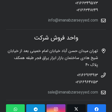
02166349573
02166348249
info@imanabzarseyyed.com
واحد فروش شرکت
تهران میدان حسن آباد خیابان امام خمینی بعد از خیابان
شیخ هادی ساختمان بازار ابزار یراق فجر طبقه همکف
پلاک 40
02166964913
02166964753
sale@imanabzarseyyed.com