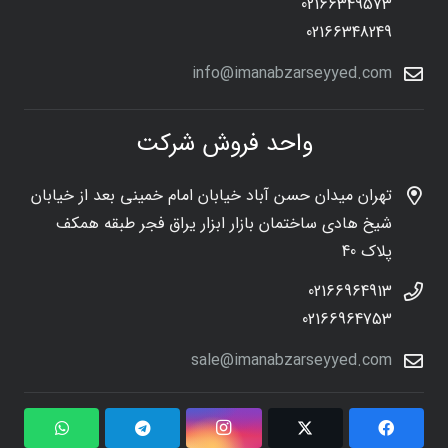
02166349573
02166348249
info@imanabzarseyyed.com
واحد فروش شرکت
تهران میدان حسن آباد خیابان امام خمینی بعد از خیابان
شیخ هادی ساختمان بازار ابزار یراق فجر طبقه همکف
پلاک 40
02166964913
02166964753
sale@imanabzarseyyed.com