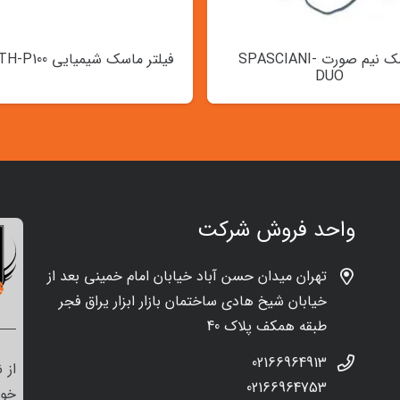
ماسک نیم صورت SPASCIANI-
فیلتر ماسک شیمیایی NORTH-P100
DUO
واحد فروش شرکت
تهران میدان حسن آباد خیابان امام خمینی بعد از
خیابان شیخ هادی ساختمان بازار ابزار یراق فجر
طبقه همکف پلاک 40
02166964913
از 
02166964753
خود