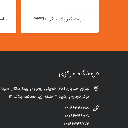
سرعت گیر پلاستیکی 90*33
فروشگاه مرکزی
تهران خیابان امام خمینی روبروی بیمارستان سینا
مرکز تجاری رشید 3 طبقه زیر همکف پلاک 12
02166348705
02166348707
02166349573