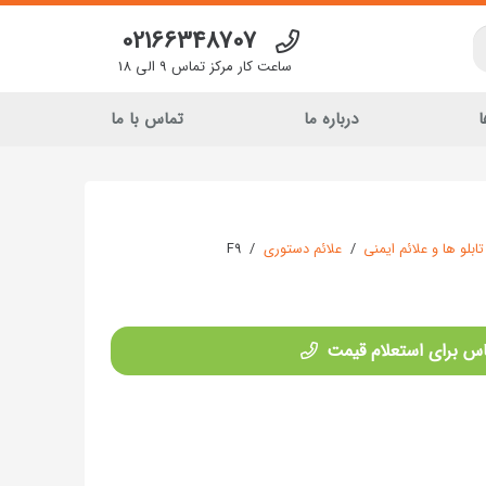
02166348707
ساعت کار مرکز تماس 9 الی 18
ا
درباره ما
تماس با ما
تابلو ها و علائم ایمنی
/
علائم دستوری
/
F9
س برای استعلام قیمت