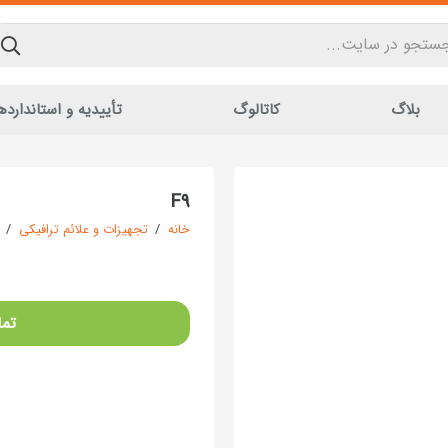
بلاگ
کاتالوگ
تأییدیه و استاندارده
F9
خانه
/
تجهیزات و علائم ترافیکی
/
تما