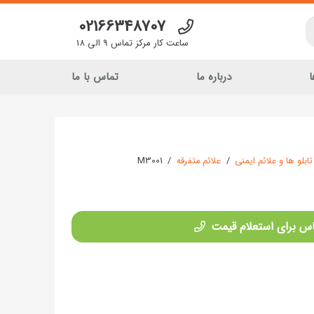
02166348707
ساعت کار مرکز تماس 9 الی 18
ا
درباره ما
تماس با ما
تابلو ها و علائم ایمنی
/
علائم متفرقه
/
M3001
س برای استعلام قیمت