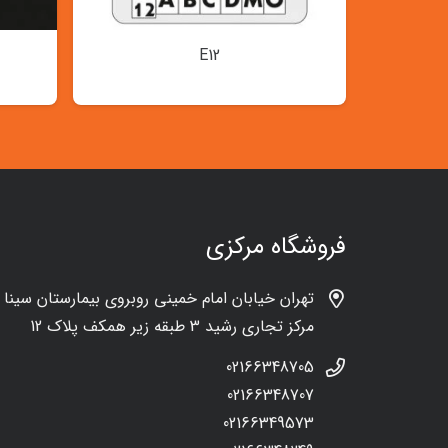
E12
فروشگاه مرکزی
تهران خیابان امام خمینی روبروی بیمارستان سینا
مرکز تجاری رشید 3 طبقه زیر همکف پلاک 12
02166348705
02166348707
02166349573