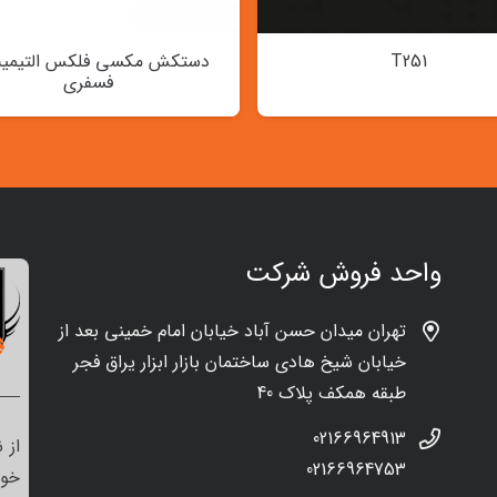
T251
دستکش مکسی فلکس التیمی
فسفری
واحد فروش شرکت
تهران میدان حسن آباد خیابان امام خمینی بعد از
خیابان شیخ هادی ساختمان بازار ابزار یراق فجر
طبقه همکف پلاک 40
02166964913
از 
02166964753
خود