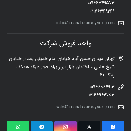
02166349573
02166348249
info@imanabzarseyyed.com
واحد فروش شرکت
تهران میدان حسن آباد خیابان امام خمینی بعد از خیابان
شیخ هادی ساختمان بازار ابزار یراق فجر طبقه همکف
پلاک 40
02166964913
02166964753
sale@imanabzarseyyed.com