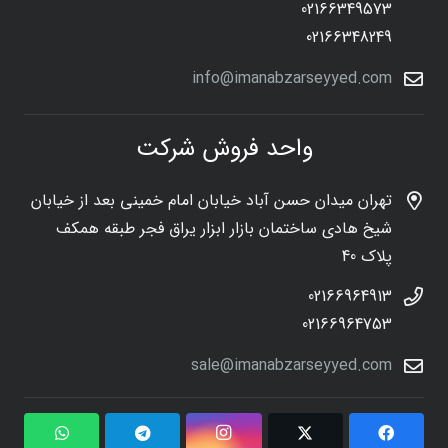
02166349573
02166348249
info@imanabzarseyyed.com
واحد فروش شرکت
تهران میدان حسن آباد خیابان امام خمینی بعد از خیابان
شیخ هادی ساختمان بازار ابزار یراق فجر طبقه همکف
پلاک 40
02166964913
02166964753
sale@imanabzarseyyed.com