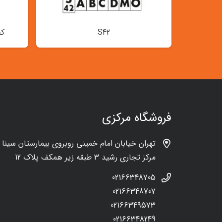
S42
کف
فروشگاه مرکزی
تهران خیابان امام خمینی روبروی بیمارستان سینا
مرکز تجاری رشید 3 طبقه زیر همکف پلاک 12
02166348705
02166348707
02166349573
02166348249