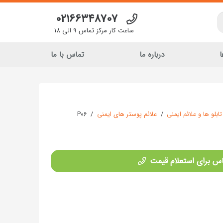
02166348707
ساعت کار مرکز تماس 9 الی 18
ا
درباره ما
تماس با ما
تابلو ها و علائم ایمنی
/
علائم پوستر های ایمنی
/
P06
س برای استعلام قیمت