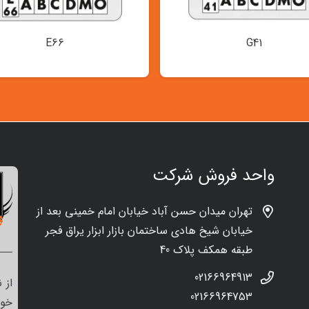
E66
G41
واحد فروش شرکت
تهران میدان حسن آباد خیابان امام خمینی بعد از
خیابان شیخ هادی ساختمان بازار ابزار یراق فجر
طبقه همکف پلاک 40
02166964913
از 
02166964753
خود