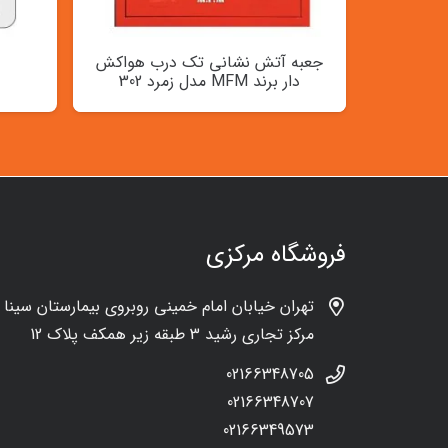
جعبه آتش نشانی تک درب هواکش
دار برند MFM مدل زمرد 302
فروشگاه مرکزی
تهران خیابان امام خمینی روبروی بیمارستان سینا
مرکز تجاری رشید 3 طبقه زیر همکف پلاک 12
02166348705
02166348707
02166349573